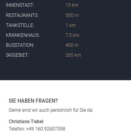
INNENSTADT:
15 km
RESTAURANTS:
500 m
TANKSTELLE:
1 km
KRANKENHAUS:
7,5 km
BUSSTATION:
400 m
SKIGEBIET:
265 km
SIE HABEN FRAGEN?
Gerne sind wir auch persönlich für Sie da:
Christiane Tiebel
Telefon: +49 160 92607358