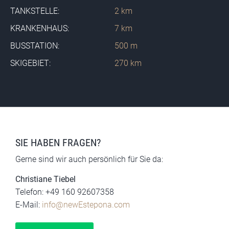
TANKSTELLE:
2 km
KRANKENHAUS:
7 km
BUSSTATION:
500 m
SKIGEBIET:
270 km
SIE HABEN FRAGEN?
Gerne sind wir auch persönlich für Sie da:
Christiane Tiebel
Telefon: +49 160 92607358
E-Mail:
info@newEstepona.com