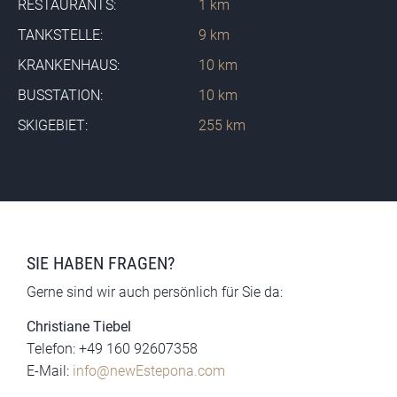
RESTAURANTS:
1 km
TANKSTELLE:
9 km
KRANKENHAUS:
10 km
BUSSTATION:
10 km
SKIGEBIET:
255 km
SIE HABEN FRAGEN?
Gerne sind wir auch persönlich für Sie da:
Christiane Tiebel
Telefon: +49 160 92607358
E-Mail:
info@newEstepona.com